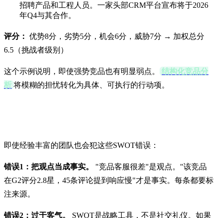
招聘产品和工程人员。一家头部CRM平台宣布将于2026
年Q4与其合作。
评分：
优势8分，劣势5分，机会6分，威胁7分 → 加权总分
6.5（挑战者级别）
这个示例说明，即使强势竞品也有明显弱点。
结构化竞品分
析
将模糊的担忧转化为具体、可执行的行动项。
常见SWOT分析错误
即使经验丰富的团队也会犯这些SWOT错误：
错误1：把观点当成事实。
"竞品客服很差"是观点。"该竞品
在G2评分2.8星，45条评论提到响应慢"才是事实。每条都要标
注来源。
错误2：过于客气。
SWOT是战略工具，不是社交礼仪。如果