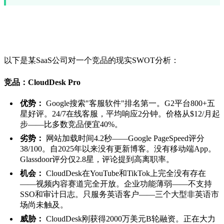
真实案例：SWOT示例
以下是某SaaS公司对一个竞品的现实SWOT分析：
竞品：CloudDesk Pro
优势：
Google搜索"客服软件"排名第一。G2平台800+五
星好评。24/7在线客服，平均响应2分钟。价格从$12/月起
步——比多数竞品便宜40%。
劣势：
网站加载时间4.2秒——Google PageSpeed评分
38/100。自2025年以来没有更新博客。没有移动端App。
Glassdoor评分仅2.8星，评论提到高离职率。
机会：
CloudDesk在YouTube和TikTok上完全没有存在
——视频内容赛道完全开放。企业功能薄弱——不支持
SSO和审计日志。只服务英语客户——三个大型非英语市
场尚未触及。
威胁：
CloudDesk刚获得2000万美元B轮融资。正在大力