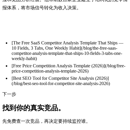
报体系，将市场信号转化为收入决策。
相关文章
[The Free SaaS Competitor Analysis Template That Ships —
10 Fields, 3 Tabs, One Weekly Habit](/blog/the-free-saas-
competitor-analysis-template-that-ships-10-fields-3-tabs-one-
weekly-habit)
[Free Price Competition Analysis Template (2026)](/blog/free-
price-competition-analysis-template-2026)
[Best SEO Tool for Competitor Site Analysis (2026)]
(/blog/best-seo-tool-for-competitor-site-analysis-2026)
下一步
找到你的真实竞品。
先免费查一次竞品，再决定要持续监控谁。