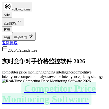
FollowEngine
功能
竞品情报
价格
登录
开始使用
返回博客
2026/8/2
Linda Lee
实时竞争对手价格监控软件 2026
competitor price monitoring
pricing intelligence
competitive
intelligence
competitor analysis
revenue intelligence
pricing strategy
实时
Competitor Price
Monitoring Software