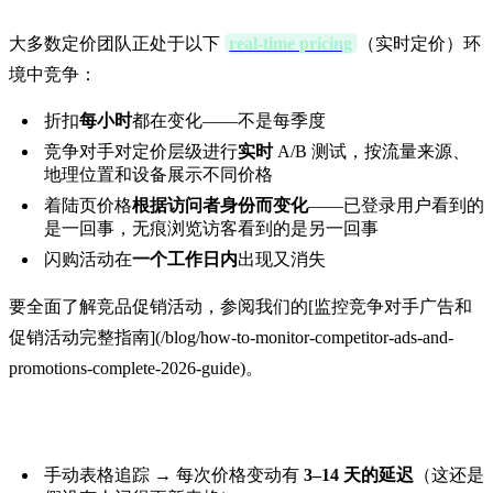
大多数定价团队正处于以下
real-time pricing
（实时定价）环
境中竞争：
折扣
每小时
都在变化——不是每季度
竞争对手对定价层级进行
实时
A/B 测试，按流量来源、
地理位置和设备展示不同价格
着陆页价格
根据访问者身份而变化
——已登录用户看到的
是一回事，无痕浏览访客看到的是另一回事
闪购活动在
一个工作日内
出现又消失
要全面了解竞品促销活动，参阅我们的[监控竞争对手广告和
促销活动完整指南](/blog/how-to-monitor-competitor-ads-and-
promotions-complete-2026-guide)。
残酷的数学：
手动表格追踪 → 每次价格变动有
3–14 天的延迟
（这还是